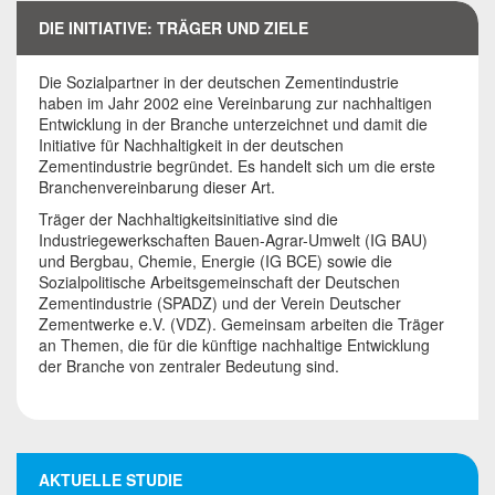
der Zementindustrie
DIE INITIATIVE: TRÄGER UND ZIELE
Die Sozialpartner in der deutschen Zementindustrie
Deutsche Zementindustrie auf dem Weg in eine CO₂-
haben im Jahr 2002 eine Vereinbarung zur nachhaltigen
freie Zukunft
Entwicklung in der Branche unterzeichnet und damit die
Initiative für Nachhaltigkeit in der deutschen
Zementindustrie begründet. Es handelt sich um die erste
Branchenvereinbarung dieser Art.
Träger der Nachhaltigkeitsinitiative sind die
Industriegewerkschaften Bauen-Agrar-Umwelt (IG BAU)
und Bergbau, Chemie, Energie (IG BCE) sowie die
Sozialpolitische Arbeitsgemeinschaft der Deutschen
Zementindustrie (SPADZ) und der Verein Deutscher
Zementwerke e.V. (VDZ). Gemeinsam arbeiten die Träger
an Themen, die für die künftige nachhaltige Entwicklung
der Branche von zentraler Bedeutung sind.
AKTUELLE STUDIE