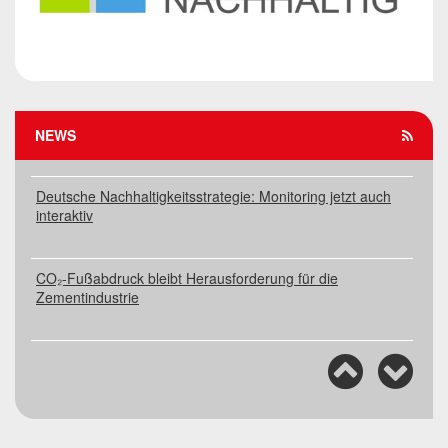
Rahmenbedingungen schaffen für die Transformation
der Zementindustrie
Deutsche Zementindustrie auf dem Weg in eine CO₂-
freie Zukunft
NEWS
Deutsche Nachhaltigkeitsstrategie: Monitoring jetzt auch
interaktiv
CO₂-Fußabdruck bleibt Herausforderung für die
Zementindustrie
Workshop: Perspektiven für CO₂-Infrastruktur in NRW
Rahmenbedingungen schaffen für die Transformation