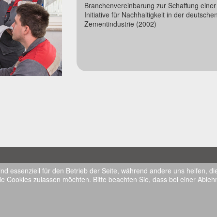
Branchenvereinbarung zur Schaffung einer
Initiative für Nachhaltigkeit in der deutsche
Zementindustrie (2002)
gkeit
Verein Deutscher Zementwerke e.V.
Impre
ind essenziell für den Betrieb der Seite, während andere uns helfen, 
Manuel Mohr
Datens
ie Cookies zulassen möchten. Bitte beachten Sie, dass bei einer Ableh
Kochstraße 6-7
English
10969 Berlin
RSS F
Tel.: 030 28002-100
Fax: 030 28002-250