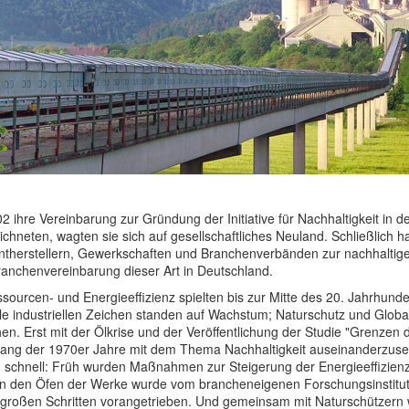
02 ihre Vereinbarung zur Gründung der Initiative für Nachhaltigkeit in 
chneten, wagten sie sich auf gesellschaftliches Neuland. Schließlich ha
therstellern, Gewerkschaften und Branchenverbänden zur nachhaltige
Branchenvereinbarung dieser Art in Deutschland.
sourcen- und Energieeffizienz spielten bis zur Mitte des 20. Jahrhunde
le industriellen Zeichen standen auf Wachstum; Naturschutz und Globali
en. Erst mit der Ölkrise und der Veröffentlichung der Studie "Grenze
nfang der 1970er Jahre mit dem Thema Nachhaltigkeit auseinanderzuse
 schnell: Früh wurden Maßnahmen zur Steigerung der Energieeffizienz
e in den Öfen der Werke wurde vom brancheneigenen Forschungsinstitu
 in großen Schritten vorangetrieben. Und gemeinsam mit Naturschütz