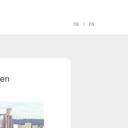
|
DE
EN
hen