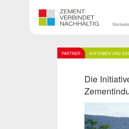
Startseit
PARTNER
AUFGABEN UND ZIE
Die Initiati
Zementindu