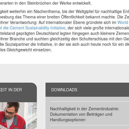
erarten in den Steinbrüchen der Werke entwickelt.
keit weiterhin ein Nischenthema, bis der Weltgipfel für nachhaltige En
esburg das Thema einer breiten Öffentlichkeit bekannt machte. Die Z
 ihrer Verantwortung: Auf internationaler Ebene gründete sich im
World 
die Cement Sustainability Initiative
, der sich viele große internationa
telstand geprägten Deutschland legten hingegen auch kleinere Zementh
 ihrer Branche und suchten gleichzeitig den Schulterschluss mit den G
Sozialpartner die Initiative, in der sie sich auch heute noch für ein ö
es Gleichgewicht einsetzen.
KEIT IN DER
DOWNLOADS
Nachhaltigkeit in der Zementindustrie:
Dokumentation von Beiträgen und
Handlungsoptionen