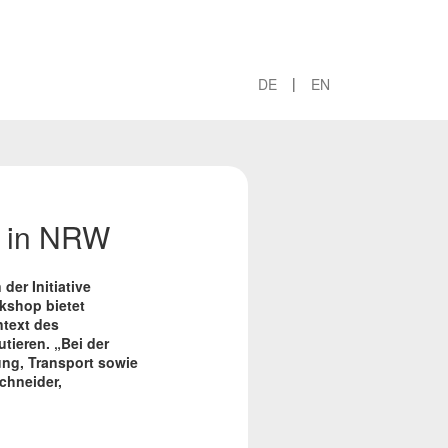
|
DE
EN
r in NRW
der Initiative
rkshop bietet
ntext des
utieren. „Bei der
ng, Transport sowie
Schneider,