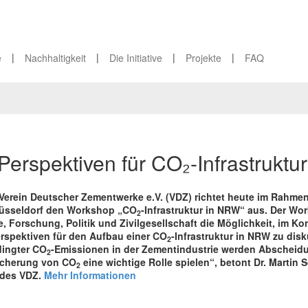
|
|
|
|
e
Nachhaltigkeit
Die Initiative
Projekte
FAQ
erspektiven für CO₂-Infrastruktu
Verein Deutscher Zementwerke e.V. (VDZ) richtet heute im Rahmen 
Düsseldorf den Workshop „CO
-Infrastruktur in NRW“ aus. Der Wo
2
ie, Forschung, Politik und Zivilgesellschaft die Möglichkeit, im Ko
rspektiven für den Aufbau einer CO
-Infrastruktur in NRW zu disk
2
ingter CO
-Emissionen in der Zementindustrie werden Abscheidu
2
icherung von CO
eine wichtige Rolle spielen“, betont Dr. Martin 
2
 des VDZ.
Mehr Informationen